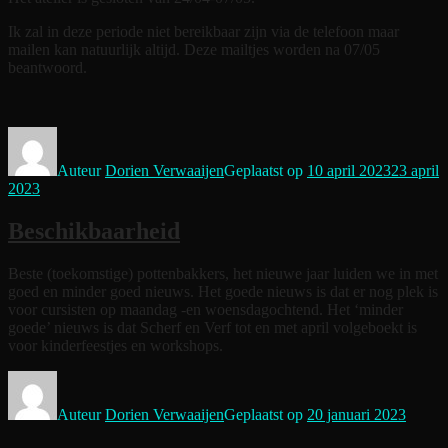
Ik zal in deze periode niet bereikbaar zijn via de telefoon maar
mailen kan natuurlijk altijd. Deze mailtjes worden na 07/05
beantwoord.
Auteur
Dorien Verwaaijen
Geplaatst op
10 april 2023
23 april
2023
Beschikbaarheid
Beste (toekomstige) pottenbakkers, het nieuwe jaar luiden we in met
goed en minder goed nieuws. Het goede nieuws is dat er nog plek is
voor cursisten op maandag -en woensdagochtend. Het ‘minder
goede’ nieuws is dat Scherf en Verf tot en met april volgeboekt is
voor kinderfeestjes en workshops.
Auteur
Dorien Verwaaijen
Geplaatst op
20 januari 2023