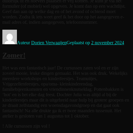
duidelijk of en hoeveel plaatsen er vrij komen. Je kunt je via het
formulier (of mobiel) wel opgeven. Je komt dan op een wachtlijst.
Geef dan aan op welke dag en of het avond of ochtend moet
worden. Zodra ik iets weet geef ik het door op het aangegeven e-
mail adres of, indien aangegeven, telefoonnummer.
Auteur
Dorien Verwaaijen
Geplaatst op
2 november 2024
Zomer!
Het was een fantastisch jaar! De cursussen zaten vol en er zijn
zoveel mooie, leuke dingen gemaakt. Het was ook druk. Wekelijks
meerdere workshops en kinderfeestjes. Teamuitjes,
Vrijgezellenfeestjes, opa/oma- kleinkinderendag,
familiebijeenkomsten en vriendinnenknutseldag. Pottenbakken is
‘hot’ en is het elke dag feest. Dochter Julia was altijd al bij de
kinderfeestjes maar dit is uitgebreid naar hulp bij grotere groepen en
ze draait zelfstandig een woensdagavondgroep en dat gaat ook
fantastisch! Na alle drukte ga ik er twee maanden tussenuit. Het
atelier is gesloten van 1 augustus tot 1 oktober.
! Alle cursussen zijn vol !