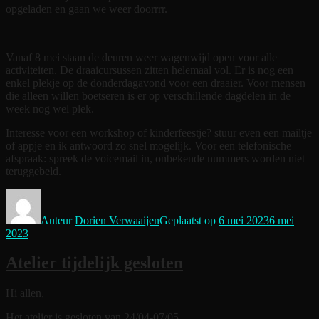
opgeladen en gaan we weer doorrrr.
Vanaf 8 mei staan de deuren weer wagenwijd open voor alle
activiteiten. De draaicursussen zitten helemaal vol. Er is nog een
enkel plekje op de donderdagavond voor een draaier. Voor mensen
die alleen willen boetseren is er op verschillende dagdelen in de
week nog wel plek.
Interesse voor een workshop of kinderfeestje? stuur even een mailtje
of appje en ik antwoord zo snel mogelijk. Voor een telefonische
afspraak: spreek de voicemail in, onbekende nummers worden niet
teruggebeld.
Auteur
Dorien Verwaaijen
Geplaatst op
6 mei 2023
6 mei
2023
Atelier tijdelijk gesloten
Hi allen,
Het atelier is gesloten van 24/04-07/05.