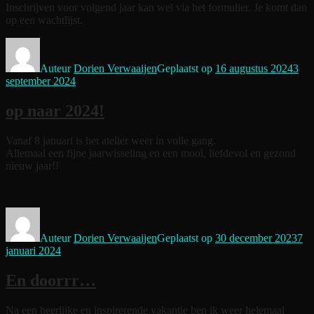
Inschrijven voor volgend jaar kan wel via het formulier. Je komt dan
op een wachtlijst.
Auteur
Dorien Verwaaijen
Geplaatst op
16 augustus 2024
3
september 2024
op naar 2024!
Vanaf 8 januari is het atelier weer in volle gang.
Allemaal een fijne jaarwisseling en een mooi, liefdevol en gezond
nieuw jaar!!
Auteur
Dorien Verwaaijen
Geplaatst op
30 december 2023
7
januari 2024
En doorrr…
Na een heerlijke en inspirerende vakantie ben ik weer helemaal