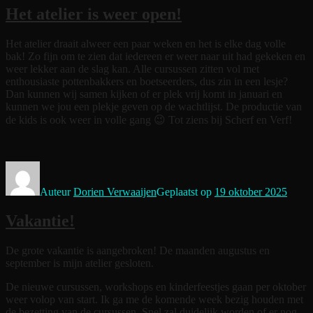
Het atelier is weer open!
Het atelier draait alweer een paar weken en het is elke dag volle
bak! Zo fijn om te zien dat iedereen er weer naar uit had gekeken en
weer lekker aan de slag kan. Alle cursussen zitten vol met
enthousiaste pottenbakkers en boetseerders, dus zin in een lesje?
Dan kunnen wij samen kijken of er plek vrij komt in januari en
kunnen we jou een plekje geven op de wachtlijst. De productie van
de kids is ook weer in volle gang 😉 Tot ziens bij Scherf en Verf!
Auteur
Dorien Verwaaijen
Geplaatst op
19 oktober 2025
Vakantie!
De grote vakantie is aangebroken! De maanden augustus en
september is mijn atelier gesloten.
De nieuwe cursussen, workshops en kinderfeestjes gaan per oktober
weer volop van start. Ik ga me de komende week bezig houden met
de bezetting van de cursussen. Snel zal duidelijk worden of er nog