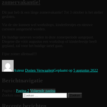
zomervakantie!
Dit jaar heb ik een lánge zomervakantie! Tot 3 oktober is het atelier
gesloten.
Via de site kunnen wel workshops, kinderfeestjes en nieuwe
cursisten aangemeld worden.
De huidige tarieven worden in deze zomerperiode aangepast.
Diegene die vóór augustus een workshop of kinderfeestje heeft
gepland, zal voor het huidige tarief gaan.
Fijne zomer allemaal!!!
Auteur
Dorien Verwaaijen
Geplaatst op
5 augustus 2022
Berichtnavigatie
Pagina
1
Pagina
2
Volgende pagina
Zoeken naar:
Zoeken
Recente berichten