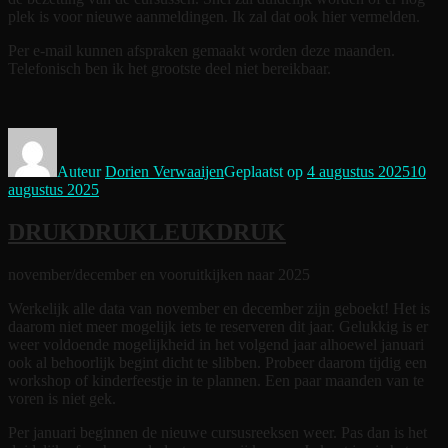
plek is voor nieuwe aanmeldingen. Ik zal dat ook hier vermelden.
Per e-mail kunnen afspraken gemaakt worden deze maanden.
Telefonisch ben ik het grootste deel niet bereikbaar.
Auteur
Dorien Verwaaijen
Geplaatst op
4 augustus 2025
10
augustus 2025
DRUKDRUKLEUKDRUK
november/december en vooruitkijken naar 2025
Werkelijk alle data van november en december zijn geboekt! Het is
daarom niet meer mogelijk iets te reserveren dit jaar. Gelukkig is er
weer voldoende mogelijkheid in het volgend jaar alhoewel januari
ook al behoorlijk begint dicht te slibben. Probeer daarom tijdig een
workshop of kinderfeestje in te plannen. Een paar maanden van te
voren is niet gek.
Per januari beginnen de nieuwe cursusreeksen weer. Pas dan is het