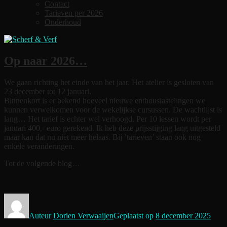
Contact
Tarieven per 2026
Onderhoud
Op naar 2026…
We gaan richting het einde van het jaar. Het atelier is gesloten van
23 december tot 12 januari.
Binnenkort is er bekend hoeveel nieuwe enthousiastelingen we
kunnen verwelkomen voor de wekelijkse cursussen. De wachtlijst is
lang… Het tarief is echter wel verhoogd. Per 10 lessen wordt per
januari 400,- euro gerekend. Ik heb deze prijsstijging lang uitgesteld
maar kan dat nu niet meer helaas. Bij ’tarieven’ staan ook nog
enkele veranderingen.
Tot de volgende blog…
Auteur
Dorien Verwaaijen
Geplaatst op
8 december 2025